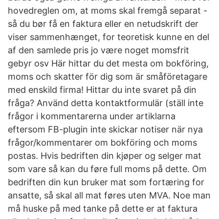
hovedreglen om, at moms skal fremgå separat -
så du bør få en faktura eller en netudskrift der
viser sammenhænget, for teoretisk kunne en del
af den samlede pris jo være noget momsfrit
gebyr osv Här hittar du det mesta om bokföring,
moms och skatter för dig som är småföretagare
med enskild firma! Hittar du inte svaret på din
fråga? Använd detta kontaktformulär (ställ inte
frågor i kommentarerna under artiklarna
eftersom FB-plugin inte skickar notiser när nya
frågor/kommentarer om bokföring och moms
postas. Hvis bedriften din kjøper og selger mat
som vare så kan du føre full moms på dette. Om
bedriften din kun bruker mat som fortæring for
ansatte, så skal all mat føres uten MVA. Noe man
må huske på med tanke på dette er at faktura