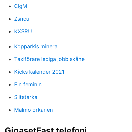
ClgM
Zsncu
KXSRU
Kopparkis mineral
Taxiförare lediga jobb skåne
Kicks kalender 2021
Fin feminin
Slitstarka
Malmo orkanen
GigasetFast telefoni