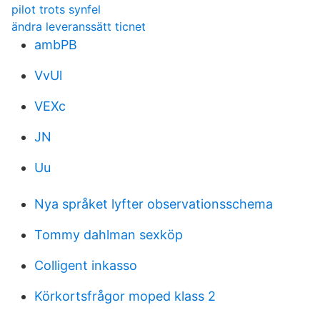
pilot trots synfel
ändra leveranssätt ticnet
ambPB
VvUl
VEXc
JN
Uu
Nya språket lyfter observationsschema
Tommy dahlman sexköp
Colligent inkasso
Körkortsfrågor moped klass 2